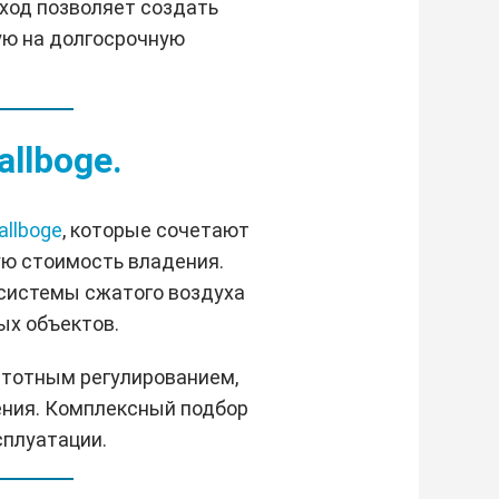
дход позволяет создать
ю на долгосрочную
llboge.
llboge
, которые сочетают
ую стоимость владения.
 системы сжатого воздуха
ых объектов.
стотным регулированием,
ния. Комплексный подбор
плуатации.