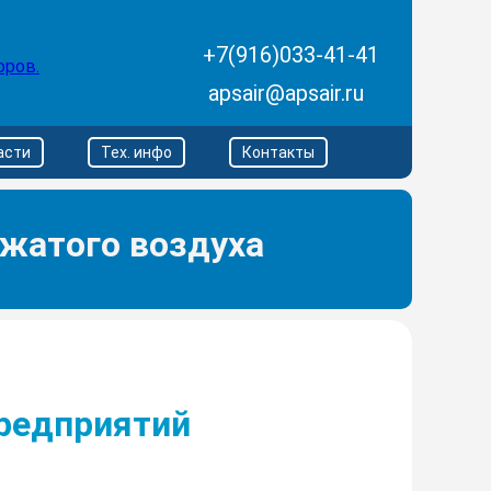
+7(916)033-41-41
apsair@apsair.ru
асти
Тех. инфо
Контакты
жатого воздуха
редприятий