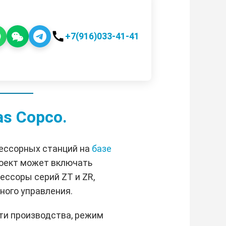
+7(916)033-41-41
s Copco.
рессорных станций на
базе
роект может включать
ссоры серий ZT и ZR,
ного управления.
ти производства, режим