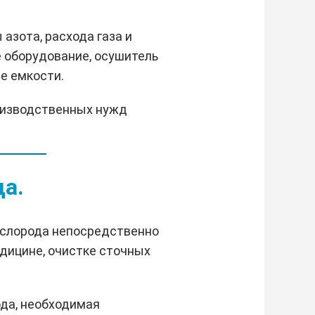
азота, расхода газа и
 оборудование, осушитель
е емкости.
оизводственных нужд
а.
ислорода непосредственно
дицине, очистке сточных
ода, необходимая