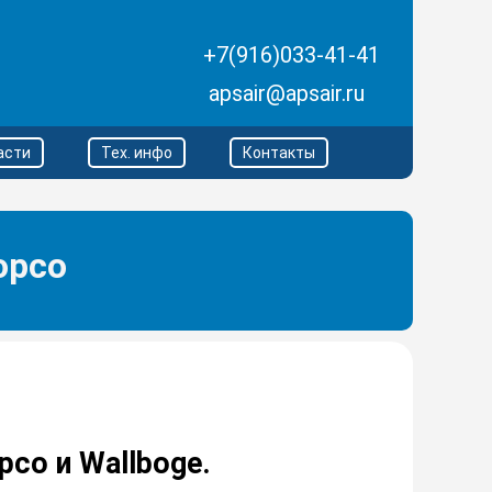
+7(916)033-41-41
apsair@apsair.ru
асти
Тех. инфо
Контакты
opco
co и Wallboge.