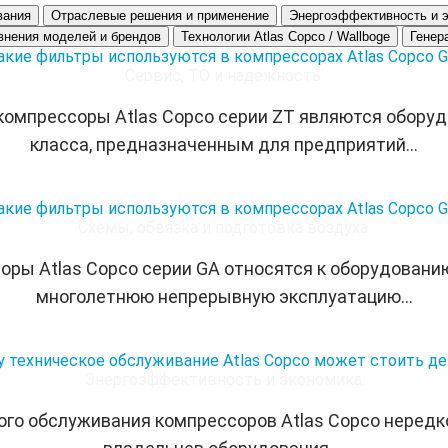
вания
Отраслевые решения и применение
Энергоэффективность и 
внения моделей и брендов
Технологии Atlas Copco / Wallboge
Генер
акие фильтры используются в компрессорах Atlas Copco 
Сервис, ТО и надёжность.
компрессоры Atlas Copco серии ZT являются обору
класса, предназначенным для предприятий...
акие фильтры используются в компрессорах Atlas Copco 
Схемы, обвязка и подготовка воздуха.
ры Atlas Copco серии GA относятся к оборудовани
многолетнюю непрерывную эксплуатацию...
 техническое обслуживание Atlas Copco может стоить д
Энергоэффективность и экономика.
ого обслуживания компрессоров Atlas Copco нередк