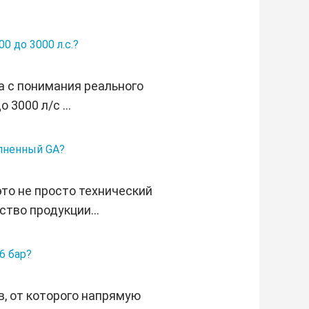
0 до 3000 л.с.?
а с понимания реального
3000 л/с ...
олненный GA?
о не просто технический
ство продукции...
6 бар?
в, от которого напрямую