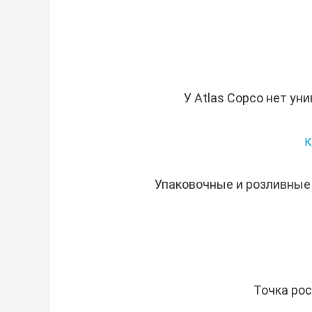
У Atlas Copco нет ун
К
Упаковочные и розливные 
Точка рос