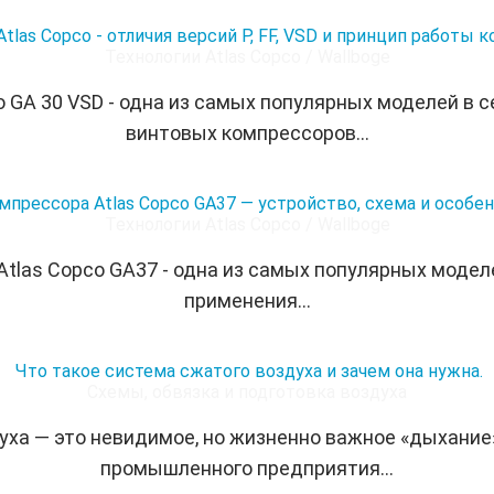
Atlas Copco - отличия версий P, FF, VSD и принцип работы 
Технологии Atlas Copco / Wallboge
o GA 30 VSD - одна из самых популярных моделей в
винтовых компрессоров...
прессора Atlas Copco GA37 — устройство, схема и особен
Технологии Atlas Copco / Wallboge
Atlas Copco GA37 - одна из самых популярных моде
применения...
Что такое система сжатого воздуха и зачем она нужна.
Схемы, обвязка и подготовка воздуха
уха — это невидимое, но жизненно важное «дыхание
промышленного предприятия...