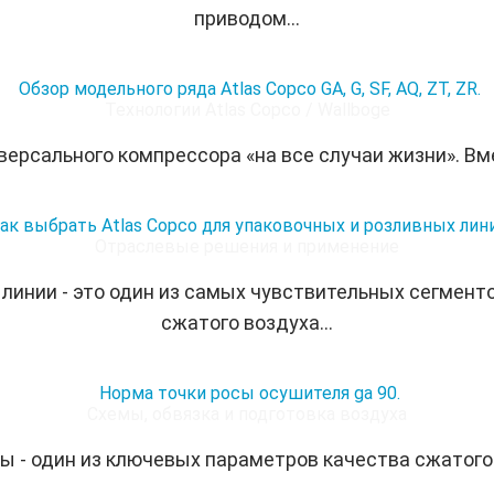
приводом...
Обзор модельного ряда Atlas Copco GA, G, SF, AQ, ZT, ZR.
Технологии Atlas Copco / Wallboge
иверсального компрессора «на все случаи жизни». Вме
ак выбрать Atlas Copco для упаковочных и розливных лини
Отраслевые решения и применение
линии - это один из самых чувствительных сегменто
сжатого воздуха...
Норма точки росы осушителя ga 90.
Схемы, обвязка и подготовка воздуха
ы - один из ключевых параметров качества сжатого 