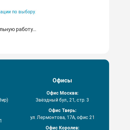
ации по выбору.
ьную работу...
Офисы
Офис Москва:
Эир)
Звёздный бул., 21, стр. 3
Офис Тверь:
ул. Лермонтова, 17А, офис 21
1
Офис Королев: