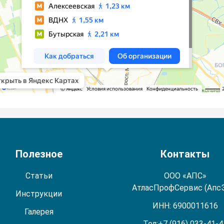
Полезное
Контакты
Статьи
ООО «АПС»
АтласПрофСервис (Апс
Инструкции
ИНН: 6900011616
Галерея
Тел:
+7 (916) 033-41-4