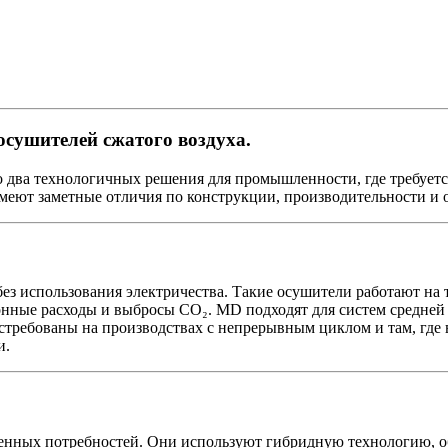
осушителей сжатого воздуха.
о два технологичных решения для промышленности, где требуетс
имеют заметные отличия по конструкции, производительности и 
з использования электричества. Такие осушители работают на т
онные расходы и выбросы CO₂. MD подходят для систем средней 
требованы на производствах с непрерывным циклом и там, где
и.
енных потребностей. Они используют гибридную технологию, о