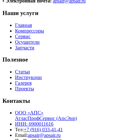
• Электронная почта:
apsair@apsair.ru
Наши услуги
Главная
Компрессоры
Сервис
Осушители
Запчасти
Полезное
Статьи
Инструкции
Галерея
Проекты
Контакты
ООО «АПС»
АтласПрофСервис (АпсЭир)
ИНН: 6900011616
Тел:
+7 (916) 033-41-41
Email:
apsair@apsair.ru