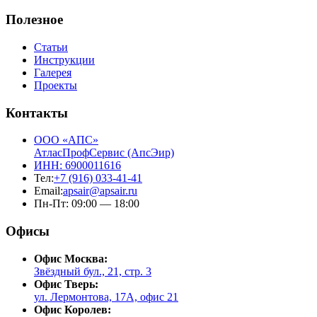
Полезное
Статьи
Инструкции
Галерея
Проекты
Контакты
ООО «АПС»
АтласПрофСервис (АпсЭир)
ИНН: 6900011616
Тел:
+7 (916) 033-41-41
Email:
apsair@apsair.ru
Пн-Пт: 09:00 — 18:00
Офисы
Офис Москва:
Звёздный бул., 21, стр. 3
Офис Тверь:
ул. Лермонтова, 17А, офис 21
Офис Королев: