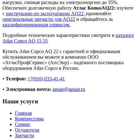
нагрузки, снижая расходы на электроэнергию до 35%.
Обеспечьте долговечную работу
Атлас КопкоAQ22:
изучите
с
инструкцию по эксплуатации AQ22,
применяйте
оригинальные запчасти для AQ22
и обращайтесь за
квалифицированным сервисом.
Подробные технические характеристики смотрите в
каталоге
Atlas Copco AQ 15 55
Купить Atlas Copco AQ 22 с гарантией и официальным
обслуживанием вы можете в компании ООО
«АтласПрофСервис» (АпсЭир) – надёжного поставщика
оборудования Atlas Copco в России.
• Телефон:
+7(916) 033-41-41
• Электронная почта:
apsair@apsair.ru
Наши услуги
Главная
Компрессоры
Сервис
Осушители
Запчасти