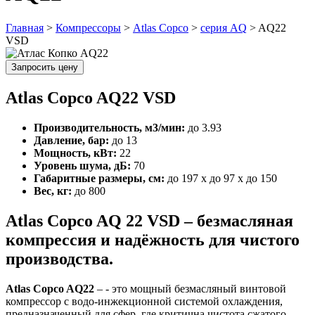
Главная
>
Компрессоры
>
Atlas Copco
>
серия AQ
>
AQ22
VSD
Запросить цену
Atlas Copco AQ22 VSD
Производительность, м3/мин:
до 3.93
Давление, бар:
до 13
Мощность, кВт:
22
Уровень шума, дБ:
70
Габаритные размеры, см:
до 197 x до 97 x до 150
Вес, кг:
до 800
Atlas Copco AQ 22 VSD – безмасляная
компрессия и надёжность для чистого
производства.
Atlas Copco AQ22
– - это мощный безмасляный винтовой
компрессор с водо-инжекционной системой охлаждения,
предназначенный для сфер, где критична чистота сжатого