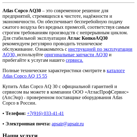
Atlas Copco AQ30
– это современное решение для
предприятий, стремящихся к чистоте, надёжности и
экономичности. Он обеспечивает бесперебойную подачу
сжатого воздуха без вредных примесей, соответствуя самым
строгим требованиям производств с непрерывным циклом.
Для стабильной эксплуатации
Атлас КопкоAQ30
рекомендуем регулярно проводить техническое
обслуживание. Ознакомьтесь с
инструкцией по эксплуатации
AQ30,
используйте
оригинальные запчасти AQ30
и
прибегайте к услугам нашего
сервиса.
Полные технические характеристики смотрите в
каталоге
Atlas Copco AQ 15 55
Купить Atlas Copco AQ 30 с официальной гарантией и
сервисом вы можете в компании ООО «АтласПрофСервис»
(АпсЭир) - проверенном поставщике оборудования Atlas
Copco в России.
• Телефон:
+7(916) 033-41-41
• Электронная почта:
apsair@apsair.ru
Наши услуги