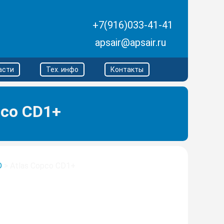
+7(916)033-41-41
apsair@apsair.ru
асти
Тех. инфо
Контакты
pco CD1+
D
>
Atlas Copco CD1+