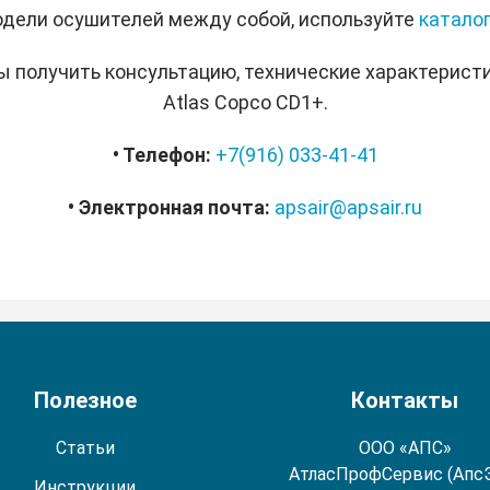
дели осушителей между собой, используйте
каталог
ы получить консультацию, технические характеристи
Atlas Copco CD1+.
• Телефон:
+7(916) 033-41-41
• Электронная почта:
apsair@apsair.ru
Полезное
Контакты
Статьи
ООО «АПС»
АтласПрофСервис (Апс
Инструкции