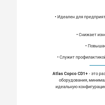
• Идеален для предприя
• Снижает изн
• Повыша
• Служит профилактикой
Atlas Copco CD1+
- это р
оборудования, минимал
идеальную конфигурацию