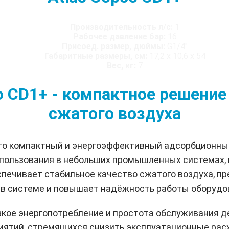
Производительность л/с:
1
Рабочее давление бар:
16
Присоед. размер, дюймы:
G1/4"
Габаритные размеры, см:
17,2 х 10,6 х 54
Вес, кг:
7
o CD1+ - компактное решени
сжатого воздуха
то компактный и энергоэффективный адсорбционный
пользования в небольших промышленных системах, 
спечивает стабильное качество сжатого воздуха, 
 в системе и повышает надёжность работы оборудо
зкое энергопотребление и простота обслуживания 
иятий, стремящихся снизить эксплуатационные рас