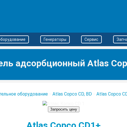
оборудование
Генераторы
Сервис
Запч
ль адсорбционный Atlas Co
тельное оборудование
>
Atlas Copco CD, BD
>
Atlas Copco C
Запросить цену
Atlas Copco CD1+