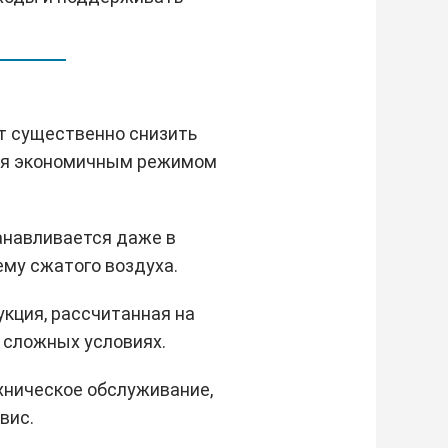
т существенно снизить
тся экономичным режимом
анавливается даже в
му сжатого воздуха.
кция, рассчитанная на
 сложных условиях.
хническое обслуживание,
вис.