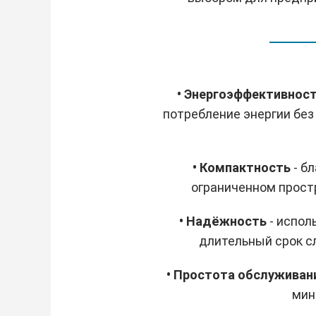
• Энергоэффективнос
потребление энергии бе
• Компактность
- б
ограниченном прост
• Надёжность
- испол
длительный срок с
• Простота обслуживан
мин