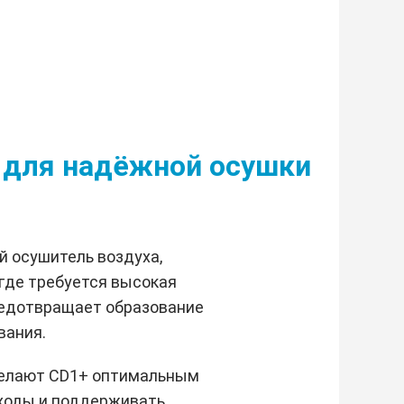
е для надёжной осушки
 осушитель воздуха,
где требуется высокая
предотвращает образование
вания.
делают CD1+ оптимальным
ходы и поддерживать