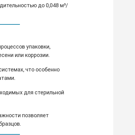
дительностью до 0,048 м³/
процессов упаковки,
есени или коррозии.
системах, что особенно
атами.
обходимых для стерильной
лажности позволяет
бразцов.