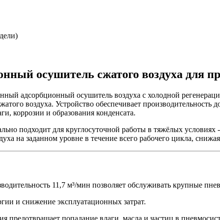
дели)
ионный осушитель сжатого воздуха для 
ный адсорбционный осушитель воздуха с холодной регенерацие
того воздуха. Устройство обеспечивает производительность до 1
ги, коррозии и образования конденсата.
ально подходит для круглосуточной работы в тяжёлых условиях 
уха на заданном уровне в течение всего рабочего цикла, снижая
зводительность 11,7 м³/мин позволяет обслуживать крупные пне
ргии и снижение эксплуатационных затрат.
ия предотвращает попадание влаги, масла и частиц в пневмосист