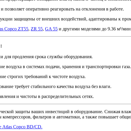
и позволяет оперативно реагировать на отклонения в работе.
рукции защищены от внешних воздействий, адаптированы к про
las Copco ZT55
,
ZR 55
,
GA 55
и другими моделями до 9.36 м³/мин
:
ии для продления срока службы оборудования.
ие воздуха в системах подачи, хранения и транспортировки газа.
ие строгих требований к чистоте воздуха.
вание требует стабильного качества воздуха без влаги.
авления и чистоты в распределительных сетях.
егической защиты ваших инвестиций в оборудование. Снижая вла
бы компрессоров, фильтров и автоматики, а также повышает об
е Atlas Copco BD/CD.