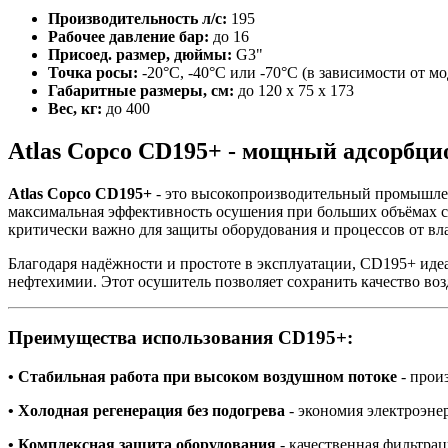
Производительность л/с:
195
Рабочее давление бар:
до 16
Присоед. размер, дюймы:
G3"
Точка росы:
-20°C, -40°C или -70°C (в зависимости от мо
Габаритные размеры, см:
до 120 х 75 х 173
Вес, кг:
до 400
Atlas Copco CD195+ - мощный адсорбц
Atlas Copco CD195+
- это высокопроизводительный промышлен
максимальная эффективность осушения при больших объёмах сжа
критически важно для защиты оборудования и процессов от вла
Благодаря надёжности и простоте в эксплуатации, CD195+ иде
нефтехимии. Этот осушитель позволяет сохранить качество возд
Преимущества использования CD195+:
• Стабильная работа при высоком воздушном потоке
- прои
• Холодная регенерация без подогрева
- экономия электроэне
• Комплексная защита оборудования
- качественная фильтрац