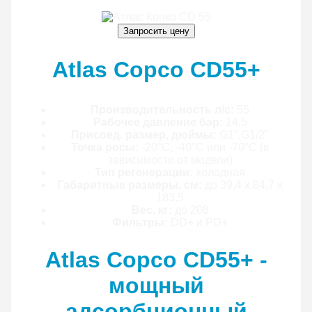
Запросить цену
Atlas Copco CD55+
Производительность л/с:
55
Рабочее давление бар:
14,5
Присоед. размер, дюймы:
G1",G1/2"
Точка росы:
-20°C, -40°C или -70°C (в
зависимости от модели)
Тип регенерации:
холодная
Габаритные размеры, см:
до 39,4 х 84,7 х
183,5
Вес, кг:
до 208
Фильтры:
DD+ и PD+
Atlas Copco CD55+ -
мощный
адсорбционный