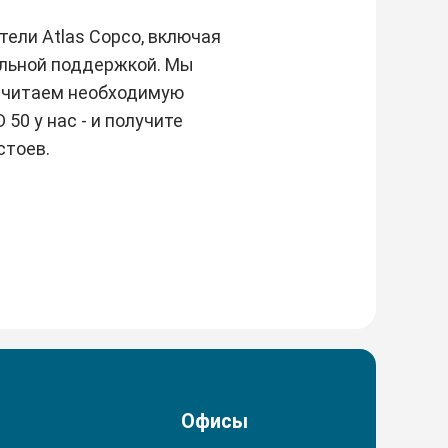
ели Atlas Copco, включая
альной поддержкой. Мы
считаем необходимую
50 у нас - и получите
стоев.
Офисы