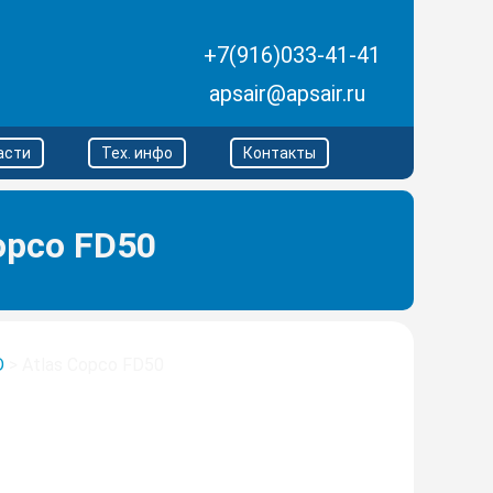
+7(916)033-41-41
apsair@apsair.ru
асти
Тех. инфо
Контакты
opco FD50
D
>
Atlas Copco FD50