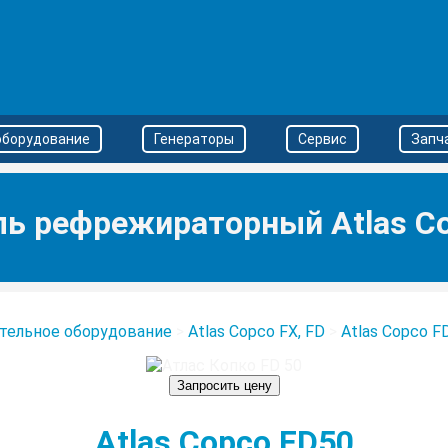
оборудование
Генераторы
Сервис
Запч
ь рефрежираторный Atlas C
тельное оборудование
>
Atlas Copco FX, FD
>
Atlas Copco F
Запросить цену
Atlas Copco FD50