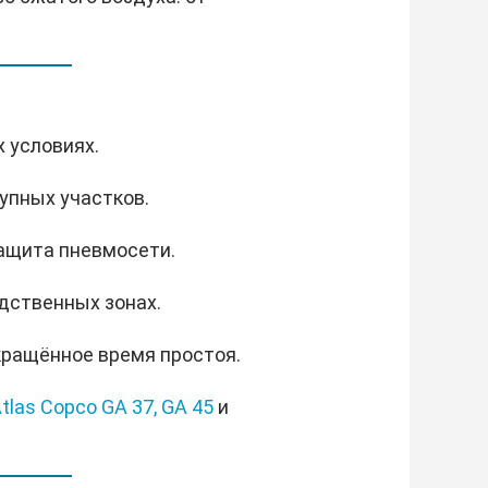
 условиях.
рупных участков.
защита пневмосети.
одственных зонах.
окращённое время простоя.
tlas Copco GA 37,
GA 45
и