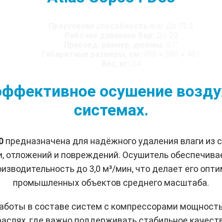
Прорускная способность л/с:
До 72.5
Рабочее давление бар:
До 20
Присоед. размер, дюймы:
G1"
Габаритные размеры, см:
498 × 380 × 461
Вес, кг:
34
- эффективное осушение воз
системах.
50
предназначена для надёжного удаления влаги из 
и, отложений и повреждений. Осушитель обеспечива
оизводительность до 3,0 м³/мин, что делает его о
промышленных объектов среднего масштаба.
работы в составе систем с компрессорами мощность
раслях, где важно поддерживать стабильное качеств