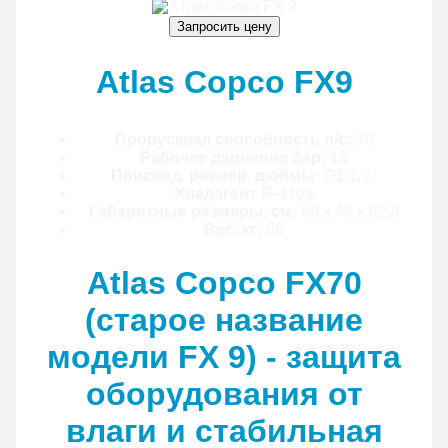
Запросить цену
Atlas Copco FX9
Прорускная способность л/с:
79
Рабочее давление бар:
13
Присоед. размер, дюймы:
G1 1/2"
Хладагент
R-410a
Габаритные размеры, см:
56 х 46 х 82,9
Вес, кг:
68
Atlas Copco FX70
(старое название
модели FX 9) - защита
оборудования от
влаги и стабильная