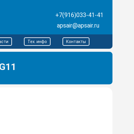
+7(916)033-41-41
apsair@apsair.ru
асти
Тех. инфо
Контакты
 G11