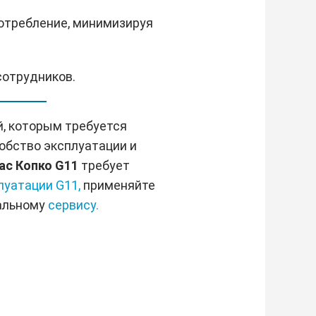
отребление, минимизируя
сотрудников.
й, которым требуется
обство эксплуатации и
ас Копко G11
требует
луатации G11,
применяйте
альному
сервису.