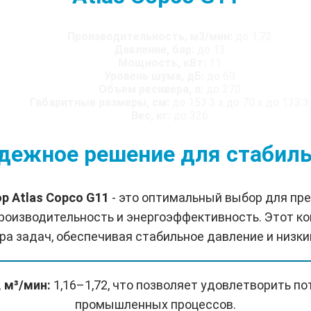
Производительность, м3/мин:
до 1,72
Давление, бар:
до 13
Мощность, кВт:
11
Уровень шума, дБ:
до 69
Объем ресивера, л:
до 270
Габаритные размеры, см:
до 153.3 x до 70 x до 133.3
Вес, кг:
до 326
адежное решение для стабил
р Atlas Copco G11
- это оптимальный выбор для пр
роизводительность и энергоэффективность. Этот к
ра задач, обеспечивая стабильное давление и низки
 м³/мин:
1,16–1,72, что позволяет удовлетворить п
промышленных процессов.