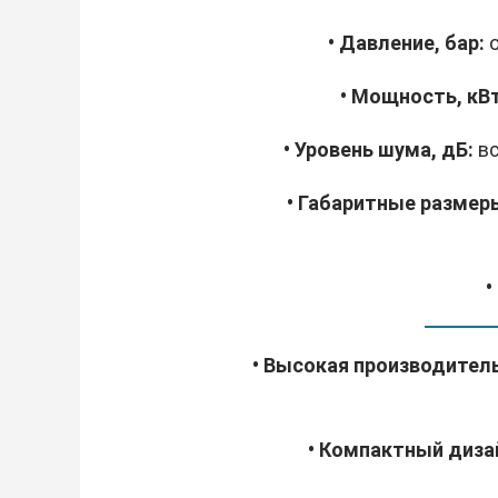
• Давление, бар:
о
• Мощность, кВт
• Уровень шума, дБ:
вс
• Габаритные размеры
•
• Высокая производител
• Компактный диза