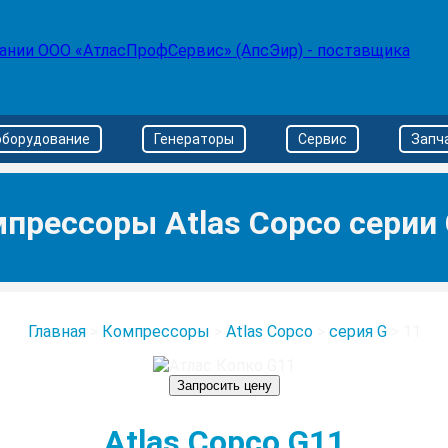
оборудование
Генераторы
Сервис
Запч
прессоры Atlas Copco серии
Главная
>
Компрессоры
>
Atlas Copco
>
серия G
>
11
Запросить цену
Atlas Copco G11