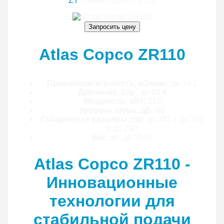
ZT
>
Atlas Copco ZR110
Запросить цену
Atlas Copco ZR110
Производительность, м3/мин:
до 19,1
Давление, бар:
до 10,4
Мощность, кВт:
110
Уровень шума, дБ:
69
Габаритные размеры, см:
до 343 x до 166
x до 200
Вес, кг:
до 2635
Atlas Copco ZR110 -
Инновационные
технологии для
стабильной подачи