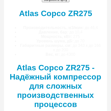
Atlas Copco ZR275
Производительность, м3/мин:
до 46,4
Давление, бар:
до 10,4
Мощность, кВт:
275
Уровень шума, дБ:
до 70
Габаритные размеры, см:
до 343 x до 166
x до 200
Вес, кг:
до 4300
Atlas Copco ZR275 -
Надёжный компрессор
для сложных
производственных
процессов