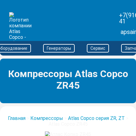
+7(91
41
apsai
оборудование
Генераторы
Сервис
Запч
Компрессоры Atlas Copco
ZR45
Главная
>
Компрессоры
>
Atlas Copco серия ZR, ZT
>
Atlas Copco ZR45