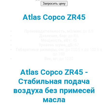
Запросить цену
Atlas Copco ZR45
Производительность, м3/мин:
до 6,9
Давление, бар:
до 8,6
Мощность, кВт:
45
Уровень шума, дБ:
67
Габаритные размеры, см:
до 200.5 x до 102.6 x
до 188
Вес, кг:
до 1220
Atlas Copco ZR45 -
Стабильная подача
воздуха без примесей
масла