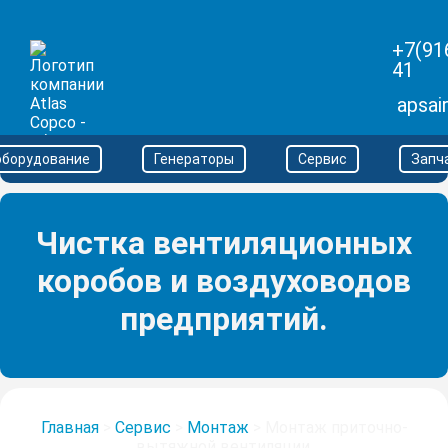
+7(91
41
apsai
оборудование
Генераторы
Сервис
Запч
Чистка вентиляционных
коробов и воздуховодов
предприятий.
Главная
>
Сервис
>
Монтаж
>
Монтаж приточно-
вытяжной вентиляции.