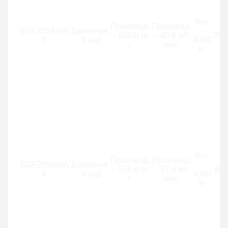
Вес
Производ.
Производ.
BGF250A(W)
Давление
-
– 680,0 л/
– 40,8 м³/
300
5
- 5 бар
4000
с
мин
кг
Вес
Производ.
Производ.
BGF250A(W)
Давление
-
– 616,6 л/
– 37,0 м³/
300
6
- 6 бар
4000
с
мин
кг