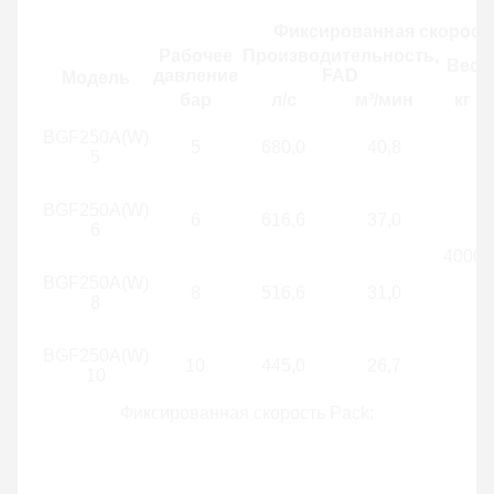
Фиксированная скорость
Рабочее
Производительность,
Вес
давление
FAD
Модель
бар
л/с
м³/мин
кг
BGF250A(W)
5
680,0
40,8
5
BGF250A(W)
6
616,6
37,0
6
4000
BGF250A(W)
8
516,6
31,0
8
BGF250A(W)
10
445,0
26,7
10
Фиксированная скорость Pack: