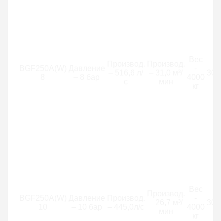
Вес
Производ.
Производ.
BGF250A(W)
Давление
-
– 516,6 л/
– 31,0 м³/
300
8
– 8 бар
4000
с
мин
кг
Вес
Производ.
BGF250A(W)
Давление
Производ.
-
– 26,7 м³/
300
10
– 10 бар
– 445,0л/с
4000
мин
кг