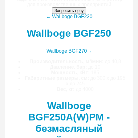
Запросить цену
← Wallboge BGF220
Wallboge BGF250
Wallboge BGF270
→
Производительность, м³/мин:
до 40,8
Давление, бар:
до 10
Мощность, кВт:
185
Габаритные размеры, см:
до 300 x до 195
x до 245
Вес, кг:
до 4000
Wallboge
BGF250A(W)PM -
безмасляный