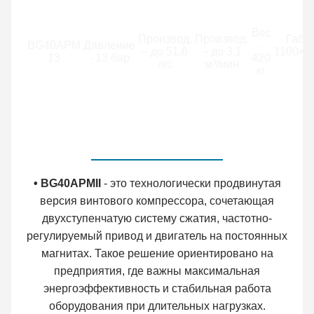
Вес
Производ.
Производ.
Габа
BG40APM
Давление
-
– до 51,6
– до 3,1
1100×8
13
- 13 бар
420
л/с
м³/мин
кг
• BG40APMII
- это технологически продвинутая
версия винтового компрессора, сочетающая
двухступенчатую систему сжатия, частотно-
регулируемый привод и двигатель на постоянных
магнитах. Такое решение ориентировано на
предприятия, где важны максимальная
энергоэффективность и стабильная работа
оборудования при длительных нагрузках.