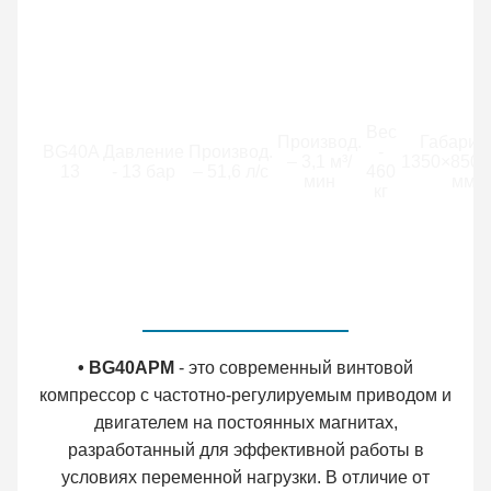
Вес
Производ.
Габариты
BG40A
Давление
Производ.
-
– 3,1 м³/
1350×850×
13
- 13 бар
– 51,6 л/с
460
мин
мм
кг
• BG40APM
- это современный винтовой
компрессор с частотно-регулируемым приводом и
двигателем на постоянных магнитах,
разработанный для эффективной работы в
условиях переменной нагрузки. В отличие от