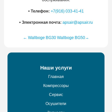
• Телефон:
+7(916) 033-41-41
• Электронная почта:
apsair@apsair.ru
← Wallboge BG30
Wallboge BG50
→
Наши услуги
Главная
Компрессоры
Сервис
Осушители