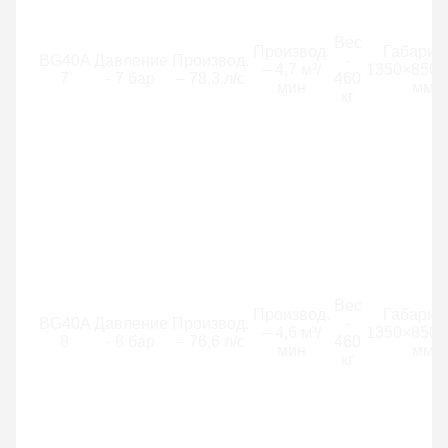
Вес
Производ.
Габариты
BG40A
Давление
Производ.
-
– 4,7 м³/
1350×850×
7
- 7 бар
– 78,3 л/с
460
мин
мм
кг
Вес
Производ.
Габариты
BG40A
Давление
Производ.
-
– 4,6 м³/
1350×850×
8
- 8 бар
– 76,6 л/с
460
мин
мм
кг