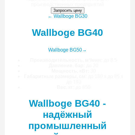
Запросить цену
← Wallboge BG30
Wallboge BG40
Wallboge BG50
→
Производительность, м³/мин:
до 8.5
Давление, бар:
до 20
Мощность, кВт:
30
Габаритные размеры, см:
до 180 x до 85 x
до 193
Вес, кг:
до 850
Wallboge BG40 -
надёжный
промышленный