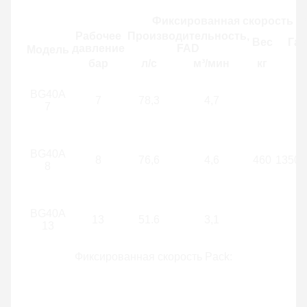
Фиксированная скорость P
Рабочее
Производительность,
Вес
Га
давление
FAD
Модель
бар
л/с
м³/мин
кг
BG40A
7
78,3
4,7
7
BG40A
8
76,6
4,6
460
1350×
8
BG40A
13
51.6
3,1
13
Фиксированная скорость Pack: