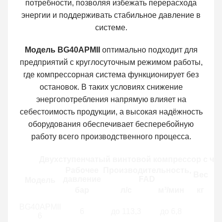
потребности, позволяя избежать перерасхода
энергии и поддерживать стабильное давление в
системе.
Модель BG40APMII
оптимально подходит для
предприятий с круглосуточным режимом работы,
где компрессорная система функционирует без
остановок. В таких условиях снижение
энергопотребления напрямую влияет на
себестоимость продукции, а высокая надёжность
оборудования обеспечивает бесперебойную
работу всего производственного процесса.
Двухступенчатый винтовой компрессор с ча
Рабочее
Производительность,
Вес
давление
FAD
Модель
бар
л/с
м³/мин
кг
BG40APMII
6
до 113,3
до 6,8
6