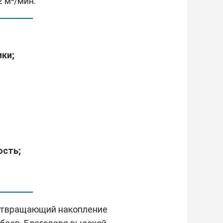
 м³/мин.
ки;
ость;
дотвращающий накопление