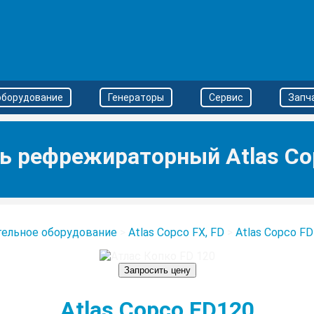
оборудование
Генераторы
Сервис
Запч
ь рефрежираторный Atlas Co
тельное оборудование
>
Atlas Copco FX, FD
>
Atlas Copco FD
Запросить цену
Atlas Copco FD120