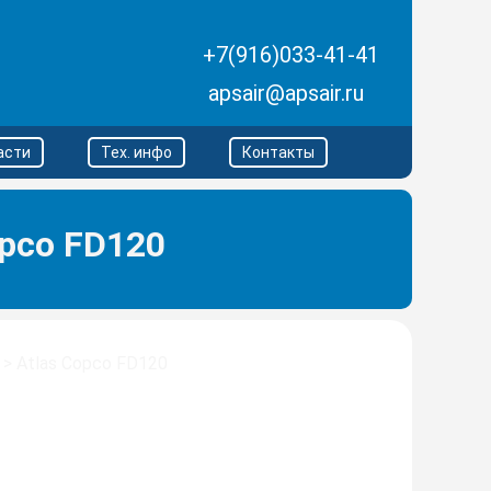
+7(916)033-41-41
apsair@apsair.ru
асти
Тех. инфо
Контакты
pco FD120
>
Atlas Copco FD120