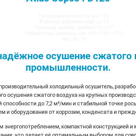
Производительность л/с:
120
Рабочее давление бар:
до 14
Присоед. размер, дюймы:
G1 1/2"
Габаритные размеры, см:
560 × 580 × 939
Вес, кг:
90
- надёжное осушение сжатого
промышленности.
о производительный холодильный осушитель, разраб
го осушения сжатого воздуха на крупных производ
способности до 7,2 м³/мин и стабильной точке росы
м и оборудования от коррозии, конденсата и прежд
м энергопотреблением, компактной конструкцией 
вание, что делает её оптимальным выбором для с