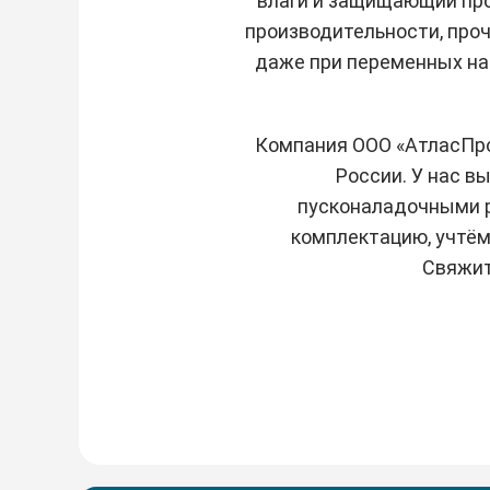
влаги и защищающий про
производительности, проч
даже при переменных наг
Компания ООО «АтласПро
России. У нас в
пусконаладочными 
комплектацию, учтём
Свяжит