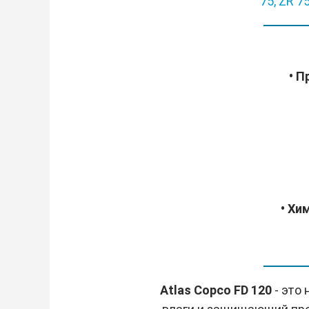
75,
ZR 7
• 
• Хи
Atlas Copco FD 120
- это