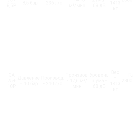
- 8,5 бар
- 236 л/с
1413
8,5P
м³/мин
68 дБ
кг
Вес
GA
Производ.
Уровень
Г
Давление
Производ.
–
75+
- 12,6 м³/
шума -
2800
– 10 бар
- 210 л/с
1413
10P
мин
68 дБ
кг