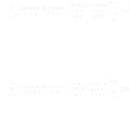
Вес
GA
Производ.
Уровень
Г
Давление
Производ.
-
75+
- 12,6 м³/
шума -
224
- 9,8 бар
- 210 л/с
1533
10FF
мин
68 дБ
кг
Вес
GA
Производ.
Уровень
Г
Давление
Производ.
-
75+
- 10,74 м³/
шума -
224
- 12,8 бар
- 179 л/с
1533
13FF
мин
68 дБ
кг