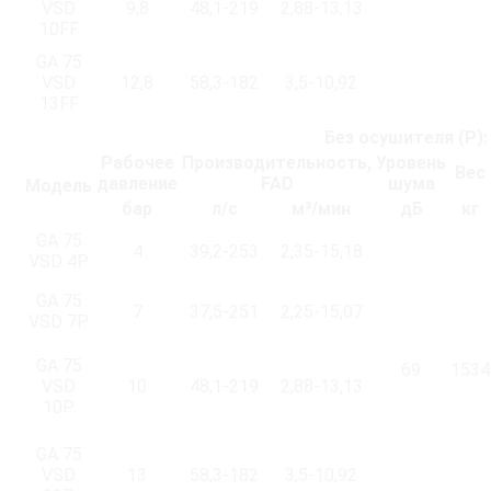
VSD
9,8
48,1-219
2,88-13,13
10FF
GA 75
VSD
12,8
58,3-182
3,5-10,92
13FF
Без осушителя (P):
Рабочее
Производительность,
Уровень
Вес
давление
FAD
шума
Модель
бар
л/с
м³/мин
дБ
кг
GA 75
4
39,2-253
2,35-15,18
VSD 4P
GA 75
7
37,5-251
2,25-15,07
VSD 7P
GA 75
69
1534
VSD
10
48,1-219
2,88-13,13
10P
GA 75
VSD
13
58,3-182
3,5-10,92