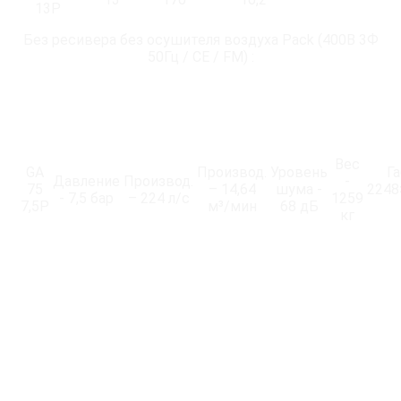
13P
Без ресивера без осушителя воздуха Pack (400В 3Ф
50Гц / CE / FM) :
Вес
GA
Производ.
Уровень
Г
Давление
Производ.
-
75
– 14,64
шума -
2248
- 7,5 бар
– 224 л/с
1259
7,5P
м³/мин
68 дБ
кг