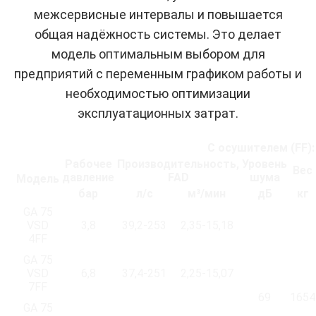
межсервисные интервалы и повышается
общая надёжность системы. Это делает
модель оптимальным выбором для
предприятий с переменным графиком работы и
необходимостью оптимизации
эксплуатационных затрат.
С осушителем (FF):
Рабочее
Производительность,
Уровень
Вес
давление
FAD
шума
Модель
бар
л/с
м³/мин
дБ
кг
GA 75
VSD
3,8
39,2-253
2,35-15,18
4FF
GA 75
VSD
6,8
37,4-251
2,25-15,07
7FF
69
1654
GA 75