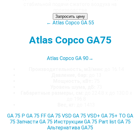
Запросить цену
← Atlas Copco GA 55
Atlas Copco GA75
Atlas Copco GA 90
→
Производительность, м3/мин:
до 16.14
Давление, бар:
до 13
Мощность, кВт:
75
Уровень шума, дБ:
73
Габаритные размеры, см:
до 224.8 x до 130.0 x
до 196.8
Вес, кг:
до 1413
GA 75 P
GA 75 FF
GA 75 VSD
GA 75 VSD+
GA 75+
ТО GA
75
Запчасти GA 75
Инструкции GA 75
Part list GA 75
Альтернатива GA75