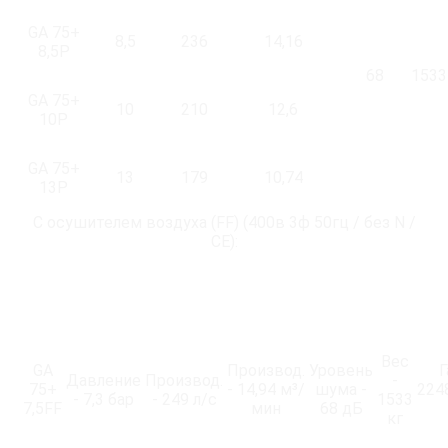
GA 75+
8,5
236
14,16
8,5P
68
1533
GA 75+
10
210
12,6
10P
GA 75+
13
179
10,74
13P
С осушителем воздуха (FF) (400в 3ф 50гц / без N /
CE):
Вес
GA
Производ.
Уровень
Г
Давление
Производ.
-
75+
- 14,94 м³/
шума -
224
- 7,3 бар
- 249 л/с
1533
7,5FF
мин
68 дБ
кг