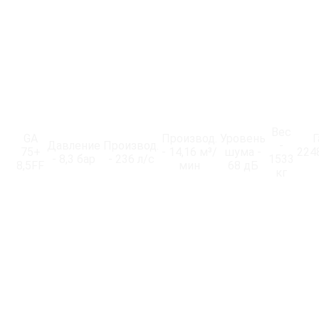
Вес
GA
Производ.
Уровень
Г
Давление
Производ.
-
75+
- 14,16 м³/
шума -
224
- 8,3 бар
- 236 л/с
1533
8,5FF
мин
68 дБ
кг