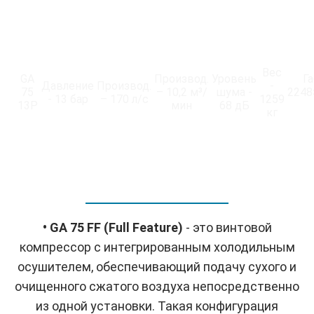
Вес
GA
Производ.
Уровень
Г
Давление
Производ.
-
75
– 10,2 м³/
шума -
2248
- 13 бар
– 170 л/с
1259
13P
мин
68 дБ
кг
• GA 75 FF (Full Feature)
- это винтовой
компрессор с интегрированным холодильным
осушителем, обеспечивающий подачу сухого и
очищенного сжатого воздуха непосредственно
из одной установки. Такая конфигурация