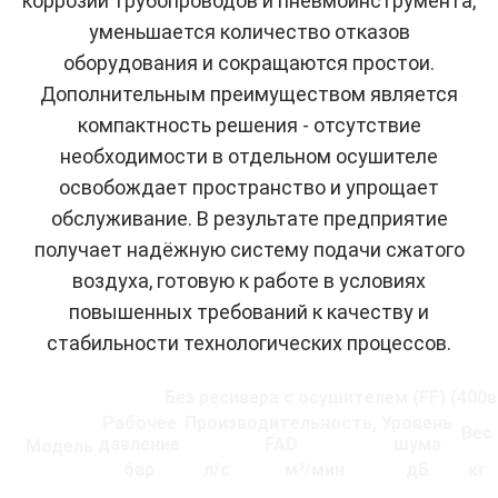
коррозии трубопроводов и пневмоинструмента,
уменьшается количество отказов
оборудования и сокращаются простои.
Дополнительным преимуществом является
компактность решения - отсутствие
необходимости в отдельном осушителе
освобождает пространство и упрощает
обслуживание. В результате предприятие
получает надёжную систему подачи сжатого
воздуха, готовую к работе в условиях
повышенных требований к качеству и
стабильности технологических процессов.
Без ресивера с осушителем (FF) (400в 
Рабочее
Производительность,
Уровень
Вес
давление
FAD
шума
Модель
бар
л/с
м³/мин
дБ
кг