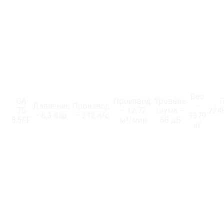
Вес
GA
Производ.
Уровень
Г
Давление
Производ.
-
75
– 12,72
шума –
224
- 8,3 бар
– 212 л/с
1379
8,5FF
м³/мин
68 дБ
кг