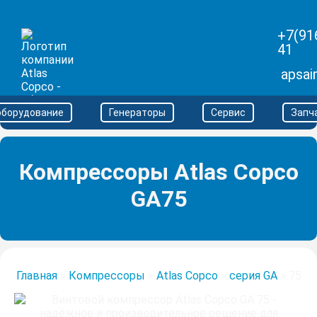
+7(91
41
apsai
оборудование
Генераторы
Сервис
Запч
Компрессоры Atlas Copco
GA75
Главная
>
Компрессоры
>
Atlas Copco
>
серия GA
>
75