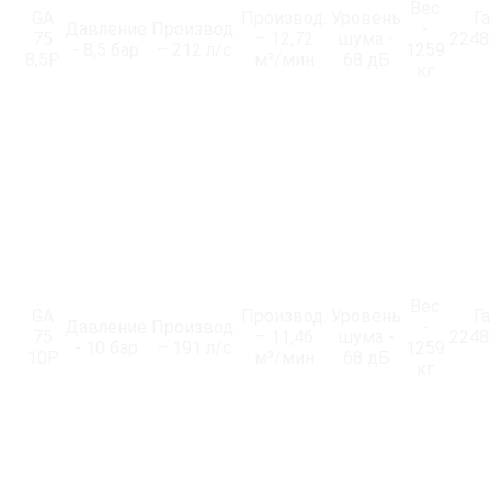
Вес
GA
Производ.
Уровень
Г
Давление
Производ.
-
75
– 12,72
шума -
2248
- 8,5 бар
– 212 л/с
1259
8,5P
м³/мин
68 дБ
кг
Вес
GA
Производ.
Уровень
Г
Давление
Производ.
-
75
– 11,46
шума -
2248
- 10 бар
– 191 л/с
1259
10P
м³/мин
68 дБ
кг