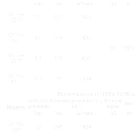
бар
л/с
м³/мин
дБ
кг
GA 75+
7,3
224
14,64
7,5FF
GA 75+
8,3
236
14,16
8,5FF
68
1533
GA 75+
9,8
210
12,6
10FF
GA 75+
12,8
179
10,74
13FF
Без осушителя (P) (400в 3ф 50гц /
Рабочее
Производительность,
Уровень
Вес
давление
FAD
шума
Модель
бар
л/с
м³/мин
дБ
кг
GA 75+
7,5
249
14,94
7,5P