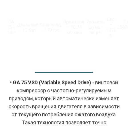
Вес
GA
Производ.
Уровень
Г
Давление
Производ.
–
75+
– 10,74
шума -
2800
- 13 бар
- 179 л/с
1413
13P
м³/мин
68 дБ
кг
• GA 75 VSD (Variable Speed Drive)
- винтовой
компрессор с частотно-регулируемым
приводом, который автоматически изменяет
скорость вращения двигателя в зависимости
от текущего потребления сжатого воздуха.
Такая технология позволяет точно