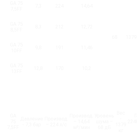
GA 75
7,3
224
14,64
7,5FF
GA 75
8,3
212
12,72
8,5FF
68
1379
GA 75
9,8
191
11,46
10FF
GA 75
12,8
170
10,2
13FF
Вес
GA
Производ.
Уровень
Г
Давление
Производ.
-
75
– 14,64
шума –
224
- 7,3 бар
– 224 л/с
1379
7,5FF
м³/мин
68 дБ
кг