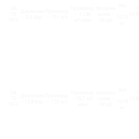
Вес
GA
Производ.
Уровень
Г
Давление
Производ.
-
75
– 11,46
шума –
224
- 9,8 бар
– 191 л/с
1379
10FF
м³/мин
68 дБ
кг
Вес
GA
Производ.
Уровень
Г
Давление
Производ.
-
75
– 10,2 м³/
шума –
224
- 12,8 бар
– 170 л/с
1379
13FF
мин
68 дБ
кг