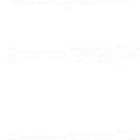
Без осушителя воздуха (P) (400в 3ф 50гц / без N /
CE) :
Вес
GA
Производ.
Уровень
Г
Давление
Производ.
–
75+
- 14,94 м³/
шума -
2800
- 7,5 бар
- 249 л/с
1413
7,5P
мин
68 дБ
кг
Вес
GA
Производ.
Уровень
Г
Давление
Производ.
–
75+
– 14,16
шума -
2800