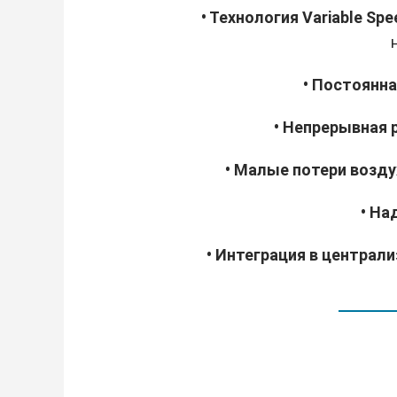
• Технология Variable Spe
• Постоянн
• Непрерывная 
• Малые потери возду
• На
• Интеграция в центра