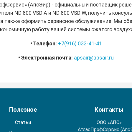
фСервис» (АпсЭир) - официальный поставщик решени
ели ND 800 VSD A и ND 800 VSD W, получить консул
 а также оформить сервисное обслуживание. Мы об
кономичную работу вашей системы сжатого воздух
• Телефон:
+7(916) 033-41-41
• Электронная почта:
apsair@apsair.ru
Полезное
Контакты
Статьи
ООО «АПС»
АтласПрофСервис (Апс