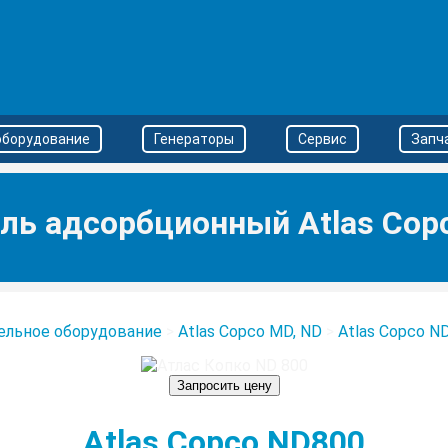
оборудование
Генераторы
Сервис
Запч
ль адсорбционный Atlas Cop
ельное оборудование
>
Atlas Copco MD, ND
>
Atlas Copco N
Запросить цену
Atlas Copco ND800