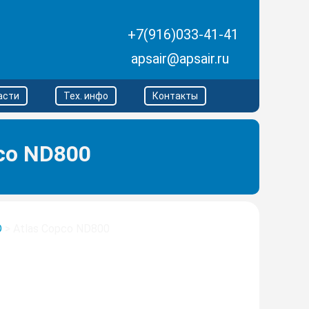
+7(916)033-41-41
apsair@apsair.ru
асти
Тех. инфо
Контакты
co ND800
D
>
Atlas Copco ND800