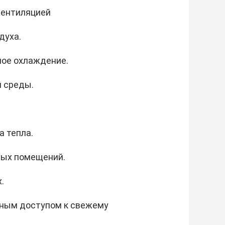
вентиляцией
духа.
ное охлаждение.
 среды.
 тепла.
мых помещений.
.
енным доступом к свежему