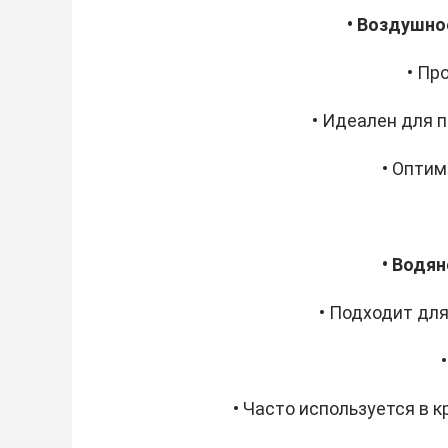
• Воздушн
• Пр
• Идеален для 
• Опти
• Водя
• Подходит дл
• Часто используется в 