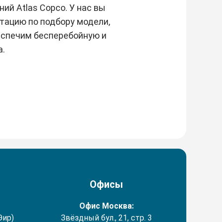
й Atlas Copco. У нас вы
ьтацию по подбору модели,
еспечим бесперебойную и
а.
Офисы
Офис Москва:
Эир)
Звёздный бул., 21, стр. 3