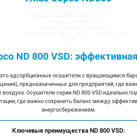
Прорускная способность л/с:
800
Перепад дав. бар:
0.22
Присоед. размер, дюймы:
G 3"
Габаритные размеры, см:
183,5 х 158,6 х 167,5
Вес, кг:
1050
opco ND 800 VSD: эффективная
 это адсорбционные осушители с вращающимся бара
щения), предназначенные для предприятий, где важ
 воздуха. Осушители серии ND 800 VSD идеально п
ации, где важно сохранить баланс между эффекти
энергосбережением.
Ключевые преимущества ND 800 VSD: