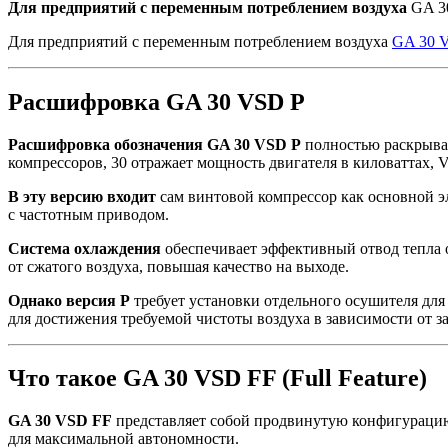
Для предприятий с переменным потреблением воздуха
GA 30
Для предприятий с переменным потреблением воздуха
GA 30 
Расшифровка GA 30 VSD P
Расшифровка обозначения GA 30 VSD P
полностью раскрывае
компрессоров, 30 отражает мощность двигателя в киловаттах, VS
В эту версию входит
сам винтовой компрессор как основной э
с частотным приводом.
Система охлаждения
обеспечивает эффективный отвод тепла о
от сжатого воздуха, повышая качество на выходе.
Однако версия P
требует установки отдельного осушителя для
для достижения требуемой чистоты воздуха в зависимости от за
Что такое GA 30 VSD FF (Full Feature)
GA 30 VSD FF
представляет собой продвинутую конфигурацию 
для максимальной автономности.