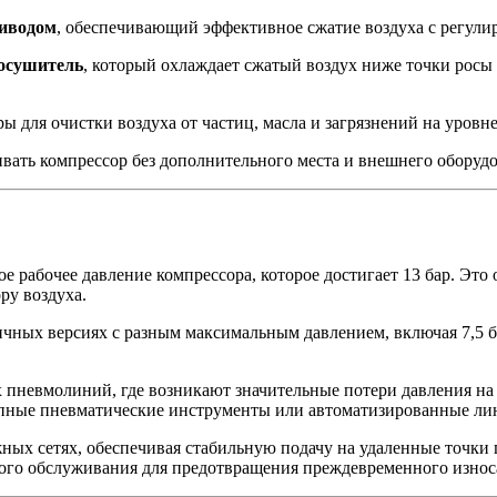
риводом
, обеспечивающий эффективное сжатие воздуха с регули
осушитель
, который охлаждает сжатый воздух ниже точки росы 
ры для очистки воздуха от частиц, масла и загрязнений на уро
вать компрессор без дополнительного места и внешнего оборуд
е рабочее давление компрессора, которое достигает 13 бар. Эт
ру воздуха.
ных версиях с разным максимальным давлением, включая 7,5 бар,
х пневмолиний, где возникают значительные потери давления на
рупные пневматические инструменты или автоматизированные ли
ых сетях, обеспечивая стабильную подачу на удаленные точки п
ного обслуживания для предотвращения преждевременного износ