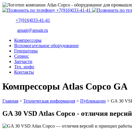
+7(916)033-41-41
apsair@apsair.ru
Компрессоры
Вспомогательное оборудование
Генераторы
Сервис
Запчасти
Тех. инфо
Контакты
Компрессоры Atlas Copco GA
Главная
>
Техническая информация
>
Публикации
>
GA 30 VSD
GA 30 VSD Atlas Copco - отличия верси