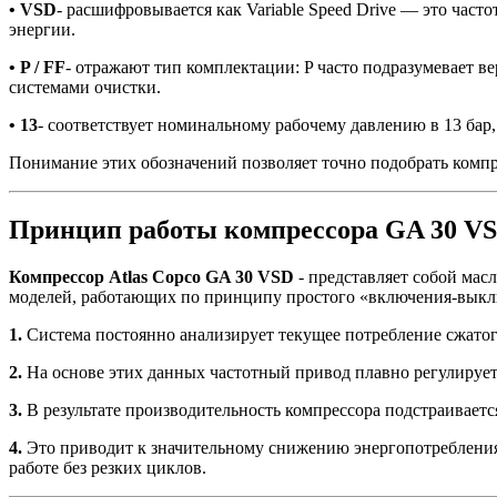
• VSD
- расшифровывается как Variable Speed Drive — это ча
энергии.
• P / FF
- отражают тип комплектации: P часто подразумевает
системами очистки.
• 13
- соответствует номинальному рабочему давлению в 13 бар
Понимание этих обозначений позволяет точно подобрать компре
Принцип работы компрессора GA 30 VS
Компрессор Atlas Copco GA 30 VSD
- представляет собой ма
моделей, работающих по принципу простого «включения-выкл
1.
Система постоянно анализирует текущее потребление сжатог
2.
На основе этих данных частотный привод плавно регулирует 
3.
В результате производительность компрессора подстраивается
4.
Это приводит к значительному снижению энергопотребления 
работе без резких циклов.