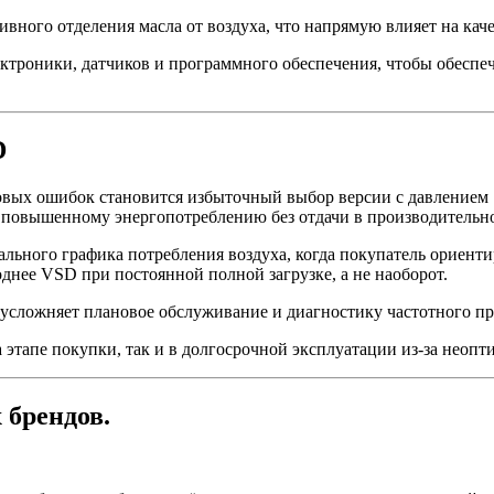
вного отделения масла от воздуха, что напрямую влияет на кач
ктроники, датчиков и программного обеспечения, чтобы обеспеч
D
вых ошибок становится избыточный выбор версии с давлением 13
и повышенному энергопотреблению без отдачи в производительн
ьного графика потребления воздуха, когда покупатель ориентир
однее VSD при постоянной полной загрузке, а не наоборот.
о усложняет плановое обслуживание и диагностику частотного пр
а этапе покупки, так и в долгосрочной эксплуатации из-за неоп
 брендов.