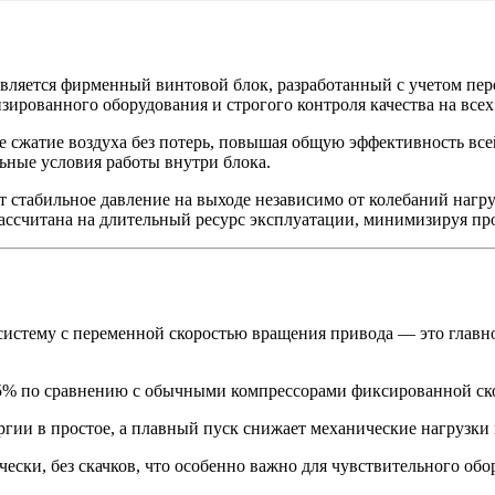
вляется фирменный винтовой блок, разработанный с учетом пер
изированного оборудования и строгого контроля качества на всех
 сжатие воздуха без потерь, повышая общую эффективность все
ьные условия работы внутри блока.
 стабильное давление на выходе независимо от колебаний нагруз
ассчитана на длительный ресурс эксплуатации, минимизируя про
ет систему с переменной скоростью вращения привода — это глав
5% по сравнению с обычными компрессорами фиксированной ско
гии в простое, а плавный пуск снижает механические нагрузки н
ески, без скачков, что особенно важно для чувствительного обо