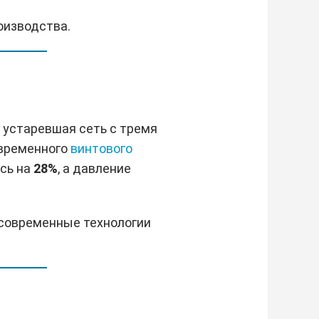
оизводства.
 устаревшая сеть с тремя
овременного
винтового
сь на
28%
, а давление
 современные технологии