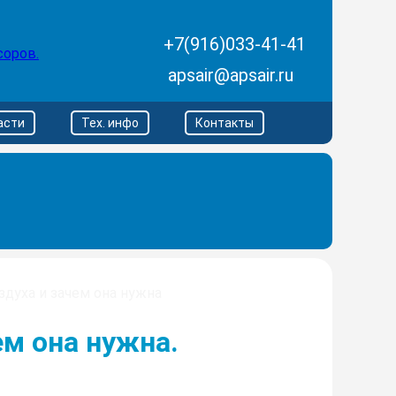
+7(916)033-41-41
apsair@apsair.ru
асти
Тех. инфо
Контакты
здуха и зачем она нужна
ем она нужна.