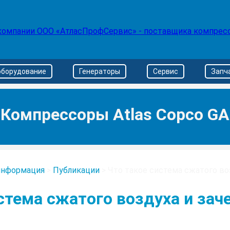
оборудование
Генераторы
Сервис
Запч
Компрессоры Atlas Copco GA
информация
>
Публикации
>
Что такое система сжатого во
стема сжатого воздуха и зач