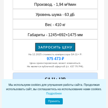
Производ. - 1,94 м³/мин
Уровень шума - 63 дБ
Вес - 410 кг
Габариты - 1245×692×1475 мм
ЗАПРОСИТЬ ЦЕНУ
На 12.2025 стоимость компрессора GA 11+ P:
975 473 ₽
Цена ориентировочная, может изменяться.
Не является публичной офертой (ст. 437 ГК РФ).
GA 11+ 13P
Мы используем cookies для улучшения работы сайта. Продолжая
использовать сайт, вы соглашаетесь на использование нами cookies.
Давление - 13 бар
Подробнее
Принять
Производ. - 26,7 л/с