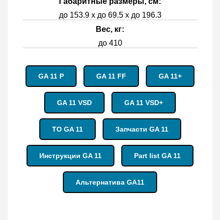
Габаритные размеры, см:
до 153.9 x до 69.5 x до 196.3
Вес, кг:
до 410
GA 11 P
GA 11 FF
GA 11+
GA 11 VSD
GA 11 VSD+
ТО GA 11
Запчасти GA 11
Инструкции GA 11
Part list GA 11
Альтернатива GA11